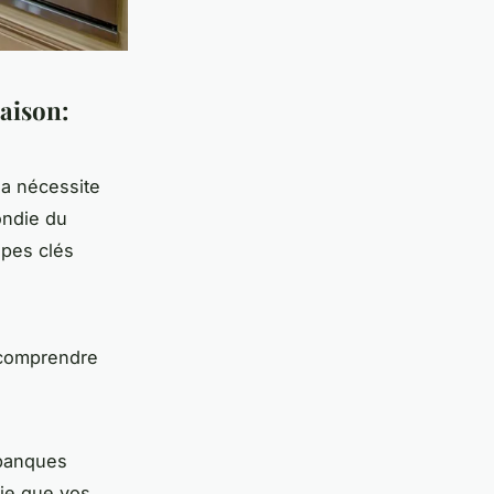
aison:
a nécessite
ondie du
apes clés
 comprendre
 banques
fie que vos