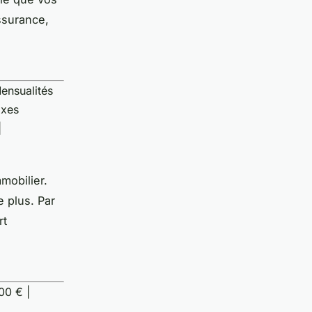
assurance,
Mensualités
axes
|
mobilier.
e plus. Par
rt
00 € |