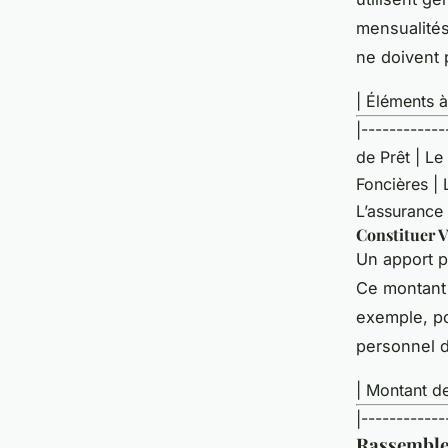
mensualités 
ne doivent
| Éléments à
|-----------
de Prêt | L
Foncières | 
L’assurance 
Constituer 
Un apport p
Ce montant 
exemple, po
personnel d
| Montant d
|-----------
Rassemble