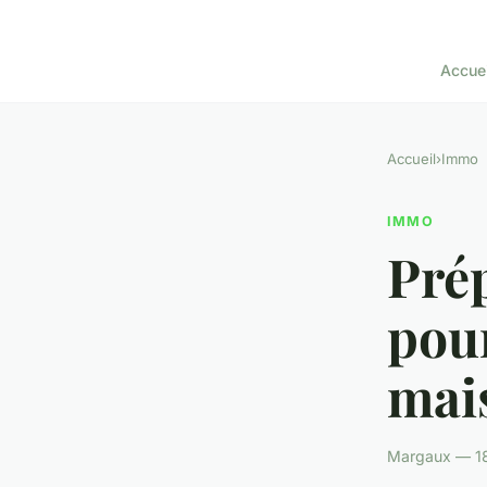
Accuei
Accueil
›
Immo
IMMO
Prép
pour
mai
Margaux — 18