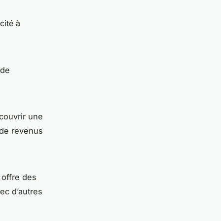
cité à
 de
 couvrir une
s de revenus
 offre des
ec d’autres