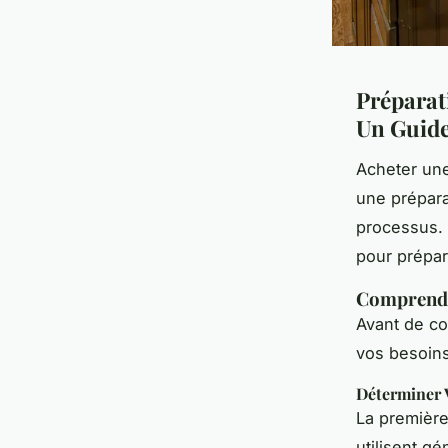
Préparat
Un Guid
Acheter une
une prépara
processus. 
pour prépar
Comprendr
Avant de co
vos besoins 
Déterminer 
La première
utilisent g