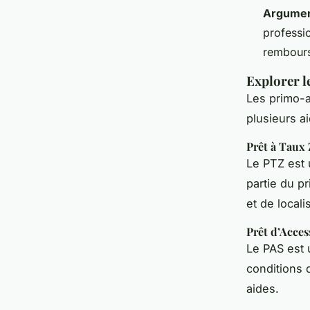
Argument
professio
rembours
Explorer l
Les primo-a
plusieurs a
Prêt à Taux 
Le PTZ est 
partie du p
et de locali
Prêt d’Acces
Le PAS est 
conditions 
aides.