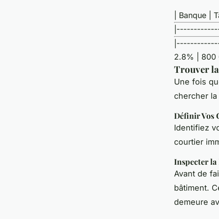
| Banque | T
|------------
|-----------
2.8% | 800 €
Trouver la
Une fois q
chercher la
Définir Vos 
Identifiez v
courtier imm
Inspecter la
Avant de fa
bâtiment. C
demeure ava