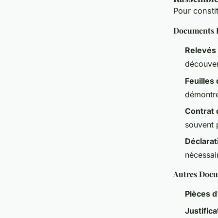
Pour consti
Documents F
Relevés 
découver
Feuilles 
démontre
Contrat d
souvent 
Déclarat
nécessair
Autres Doc
Pièces d’
Justifica