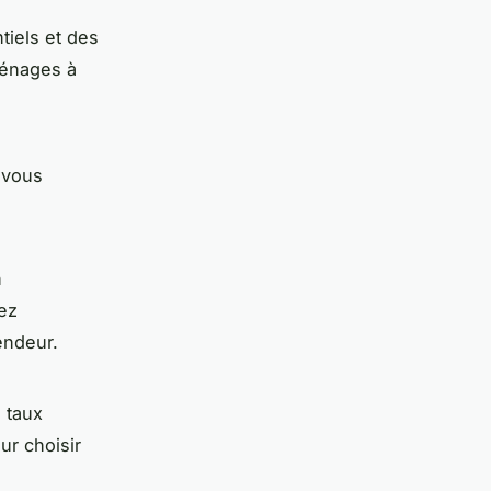
tiels et des
ménages à
 vous
n
ez
endeur.
 taux
ur choisir