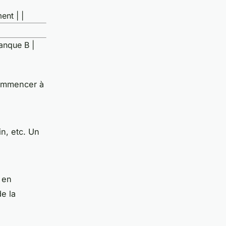
ent | |
Banque B |
commencer à
in, etc. Un
 en
e la