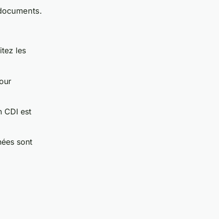
 documents.
tez les
our
n CDI est
nées sont