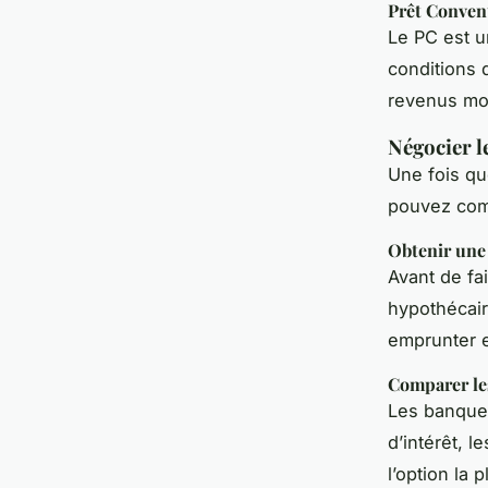
Prêt Conven
Le PC est un
conditions 
revenus mo
Négocier l
Une fois q
pouvez com
Obtenir une
Avant de fa
hypothécair
emprunter e
Comparer les
Les banques
d’intérêt, 
l’option la