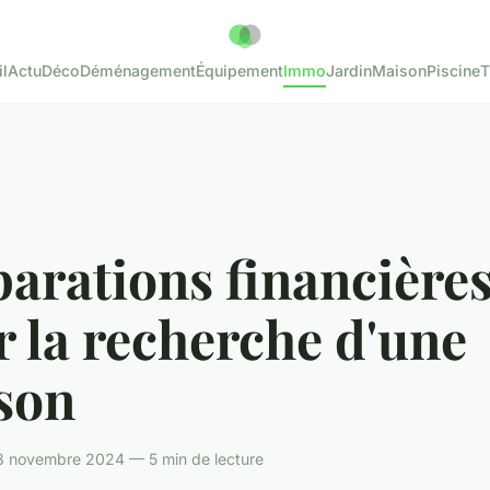
l
Actu
Déco
Déménagement
Équipement
Immo
Jardin
Maison
Piscine
T
arations financière
 la recherche d'une
son
 novembre 2024 — 5 min de lecture