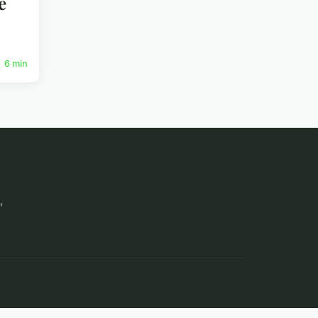
e
6 min
”