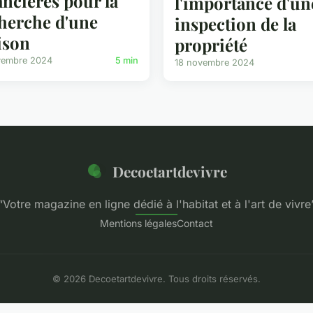
ancières pour la
l'importance d'un
herche d'une
inspection de la
ison
propriété
vembre 2024
5 min
18 novembre 2024
Decoetartdevivre
“Votre magazine en ligne dédié à l'habitat et à l'art de vivre
Mentions légales
Contact
© 2026 Decoetartdevivre. Tous droits réservés.