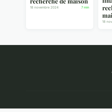
fin
recherche de maison
rec
18 novembre 2024
7 min
ma
18 no