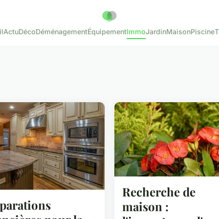
l
Actu
Déco
Déménagement
Équipement
Immo
Jardin
Maison
Piscine
T
Recherche de
parations
maison :