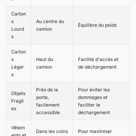
Carton
s
Au centre du
Équilibre du poids
Lourd
camion
s
Carton
s
Haut du
Facilité d'accès et
Léger
camion
de déchargement
s
Près de la
Pour éviter les
Objets
porte,
dommages et
Fragil
facilement
faciliter le
es
accessible
déchargement
Vêtem
Dans les coins
Pour maximiser
ents et